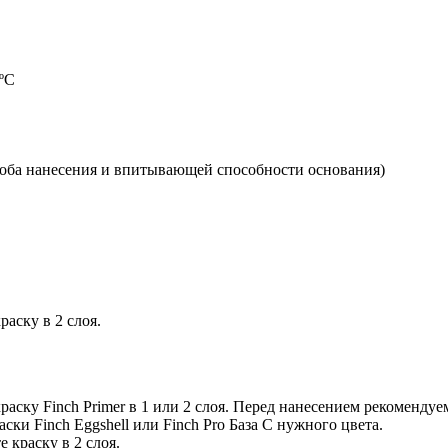
5ºС
пособа нанесения и впитывающей способности основания)
аску в 2 слоя.
аску Finch Primer в 1 или 2 слоя. Перед нанесением рекоменду
аски Finch Eggshell или Finch Pro База C нужного цвета.
 краску в 2 слоя.