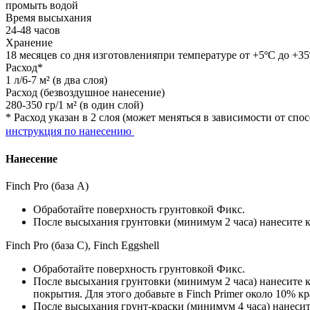
промыть водой
Время высыхания
24-48 часов
Хранение
18 месяцев со дня изготовленияпри температуре от +5ºС до +3
Расход*
1 л/6-7 м² (в два слоя)
Расход (безвоздушное нанесение)
280-350 гр/1 м² (в один слой)
* Расход указан в 2 слоя (может меняться в зависимости от с
инструкция по нанесению
Нанесение
Finch Pro (база А)
Обработайте поверхность грунтовкой Фикс.
После высыхания грунтовки (минимум 2 часа) нанесите кр
Finch Pro (база C), Finch Eggshell
Обработайте поверхность грунтовкой Фикс.
После высыхания грунтовки (минимум 2 часа) нанесите кр
покрытия. Для этого добавьте в Finch Primer около 10% кр
После высыхания грунт-краски (минимум 4 часа) нанесите