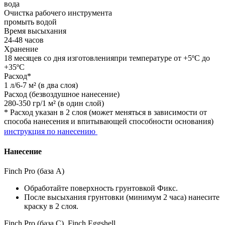
вода
Очистка рабочего инструмента
промыть водой
Время высыхания
24-48 часов
Хранение
18 месяцев со дня изготовленияпри температуре от +5ºС до
+35ºС
Расход*
1 л/6-7 м² (в два слоя)
Расход (безвоздушное нанесение)
280-350 гр/1 м² (в один слой)
* Расход указан в 2 слоя (может меняться в зависимости от
способа нанесения и впитывающей способности основания)
инструкция по нанесению
Нанесение
Finch Pro (база А)
Обработайте поверхность грунтовкой Фикс.
После высыхания грунтовки (минимум 2 часа) нанесите
краску в 2 слоя.
Finch Pro (база C), Finch Eggshell