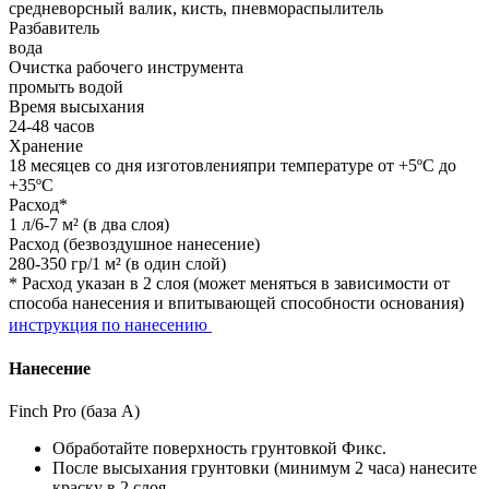
средневорсный валик, кисть, пневмораспылитель
Разбавитель
вода
Очистка рабочего инструмента
промыть водой
Время высыхания
24-48 часов
Хранение
18 месяцев со дня изготовленияпри температуре от +5ºС до
+35ºС
Расход*
1 л/6-7 м² (в два слоя)
Расход (безвоздушное нанесение)
280-350 гр/1 м² (в один слой)
* Расход указан в 2 слоя (может меняться в зависимости от
способа нанесения и впитывающей способности основания)
инструкция по нанесению
Нанесение
Finch Pro (база А)
Обработайте поверхность грунтовкой Фикс.
После высыхания грунтовки (минимум 2 часа) нанесите
краску в 2 слоя.