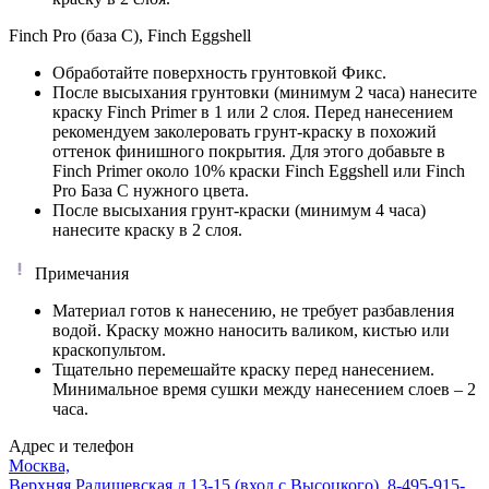
Finch Pro (база C), Finch Eggshell
Обработайте поверхность грунтовкой Фикс.
После высыхания грунтовки (минимум 2 часа) нанесите
краску Finch Primer в 1 или 2 слоя. Перед нанесением
рекомендуем заколеровать грунт-краску в похожий
оттенок финишного покрытия. Для этого добавьте в
Finch Primer около 10% краски Finch Eggshell или Finch
Pro База C нужного цвета.
После высыхания грунт-краски (минимум 4 часа)
нанесите краску в 2 слоя.
Примечания
Материал готов к нанесению, не требует разбавления
водой. Краску можно наносить валиком, кистью или
краскопультом.
Тщательно перемешайте краску перед нанесением.
Минимальное время сушки между нанесением слоев – 2
часа.
Адрес и телефон
Москва,
Верхняя Радищевская д.13-15 (вход с Высоцкого)
,
8-495-915-