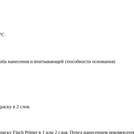
5ºС
пособа нанесения и впитывающей способности основания)
аску в 2 слоя.
аску Finch Primer в 1 или 2 слоя. Перед нанесением рекоменду