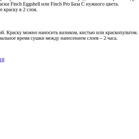
аски Finch Eggshell или Finch Pro База C нужного цвета.
 краску в 2 слоя.
ой. Краску можно наносить валиком, кистью или краскопультом.
альное время сушки между нанесением слоев – 2 часа.
18