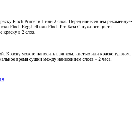
аску Finch Primer в 1 или 2 слоя. Перед нанесением рекоменду
аски Finch Eggshell или Finch Pro База C нужного цвета.
 краску в 2 слоя.
ой. Краску можно наносить валиком, кистью или краскопультом.
альное время сушки между нанесением слоев – 2 часа.
18