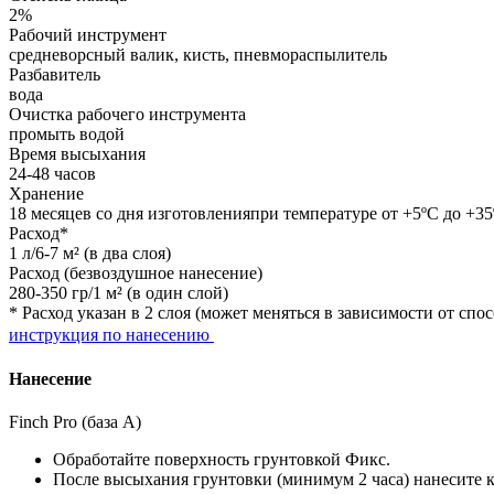
2%
Рабочий инструмент
средневорсный валик, кисть, пневмораспылитель
Разбавитель
вода
Очистка рабочего инструмента
промыть водой
Время высыхания
24-48 часов
Хранение
18 месяцев со дня изготовленияпри температуре от +5ºС до +3
Расход*
1 л/6-7 м² (в два слоя)
Расход (безвоздушное нанесение)
280-350 гр/1 м² (в один слой)
* Расход указан в 2 слоя (может меняться в зависимости от с
инструкция по нанесению
Нанесение
Finch Pro (база А)
Обработайте поверхность грунтовкой Фикс.
После высыхания грунтовки (минимум 2 часа) нанесите кр