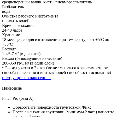
средневорсный валик, кисть, пневмораспылитель
Разбавитель
вода
Очистка рабочего инструмента
промыть водой
Время высыхания
24-48 часов
Хранение
18 месяцев со дня изготовленияпри температуре от +5ºС до
+35ºС
Расход*
1 л/6-7 м² (в два слоя)
Расход (безвоздушное нанесение)
280-350 гр/1 м² (в один слой)
* Расход указан в 2 слоя (может меняться в зависимости от
способа нанесения и впитывающей способности основания)
инструкция по нанесению
Нанесение
Finch Pro (база А)
Обработайте поверхность грунтовкой Фикс.
После высыхания грунтовки (минимум 2 часа) нанесите
краску в 2 слоя.