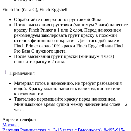
Finch Pro (база C), Finch Eggshell
Обработайте поверхность грунтовкой Фикс.
После высыхания грунтовки (минимум 2 часа) нанесите
краску Finch Primer в 1 или 2 слоя. Перед нанесением
рекомендуем заколеровать грунт-краску в похожий
оттенок финишного покрытия. Для этого добавьте в
Finch Primer около 10% краски Finch Eggshell или Finch
Pro База C нужного цвета.
После высыхания грунт-краски (минимум 4 часа)
нанесите краску в 2 слоя.
Примечания
Материал готов к нанесению, не требует разбавления
водой. Краску можно наносить валиком, кистью или
краскопультом.
Тщательно перемешайте краску перед нанесением.
Минимальное время сушки между нанесением слоев – 2
часа.
Адрес и телефон
Москва,
Верхняя Радищевская д.13-15 (вход с Высоцкого)
,
8-495-915-