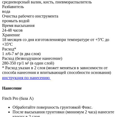
средневорсный валик, кисть, пневмораспылитель
Разбавитель
вода
Очистка рабочего инструмента
промыть водой
Время высыхания
24-48 часов
Хранение
18 месяцев со дня изготовленияпри температуре от +5ºС до
+35ºС
Расход*
1 л/6-7 м² (в два слоя)
Расход (безвоздушное нанесение)
280-350 гр/1 м² (в один слой)
* Расход указан в 2 слоя (может меняться в зависимости от
способа нанесения и впитывающей способности основания)
инструкция по нанесению
Нанесение
Finch Pro (база А)
Обработайте поверхность грунтовкой Фикс.
После высыхания грунтовки (минимум 2 часа) нанесите
краску в 2 слоя.