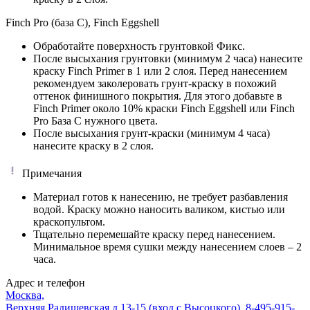
Finch Pro (база C), Finch Eggshell
Обработайте поверхность грунтовкой Фикс.
После высыхания грунтовки (минимум 2 часа) нанесите
краску Finch Primer в 1 или 2 слоя. Перед нанесением
рекомендуем заколеровать грунт-краску в похожий
оттенок финишного покрытия. Для этого добавьте в
Finch Primer около 10% краски Finch Eggshell или Finch
Pro База C нужного цвета.
После высыхания грунт-краски (минимум 4 часа)
нанесите краску в 2 слоя.
Примечания
Материал готов к нанесению, не требует разбавления
водой. Краску можно наносить валиком, кистью или
краскопультом.
Тщательно перемешайте краску перед нанесением.
Минимальное время сушки между нанесением слоев – 2
часа.
Адрес и телефон
Москва,
Верхняя Радищевская д.13-15 (вход с Высоцкого)
,
8-495-915-