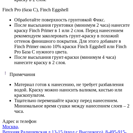
Finch Pro (база C), Finch Eggshell
Обработайте поверхность грунтовкой Фикс.
После высыхания грунтовки (минимум 2 часа) нанесите
краску Finch Primer в 1 или 2 слоя. Перед нанесением
рекомендуем заколеровать грунт-краску в похожий
оттенок финишного покрытия. Для этого добавьте в
Finch Primer около 10% краски Finch Eggshell или Finch
Pro База C нужного цвета.
После высыхания грунт-краски (минимум 4 часа)
нанесите краску в 2 слоя.
Примечания
Материал готов к нанесению, не требует разбавления
водой. Краску можно наносить валиком, кистью или
краскопультом.
Тщательно перемешайте краску перед нанесением.
Минимальное время сушки между нанесением слоев – 2
часа.
Адрес и телефон
Москва,
Верхняя Радищевская д.13-15 (вход с Высоцкого)
,
8-495-915-