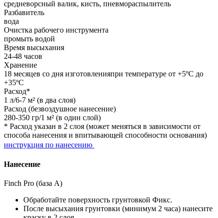
средневорсный валик, кисть, пневмораспылитель
Разбавитель
вода
Очистка рабочего инструмента
промыть водой
Время высыхания
24-48 часов
Хранение
18 месяцев со дня изготовленияпри температуре от +5ºС до
+35ºС
Расход*
1 л/6-7 м² (в два слоя)
Расход (безвоздушное нанесение)
280-350 гр/1 м² (в один слой)
* Расход указан в 2 слоя (может меняться в зависимости от
способа нанесения и впитывающей способности основания)
инструкция по нанесению
Нанесение
Finch Pro (база А)
Обработайте поверхность грунтовкой Фикс.
После высыхания грунтовки (минимум 2 часа) нанесите
краску в 2 слоя.