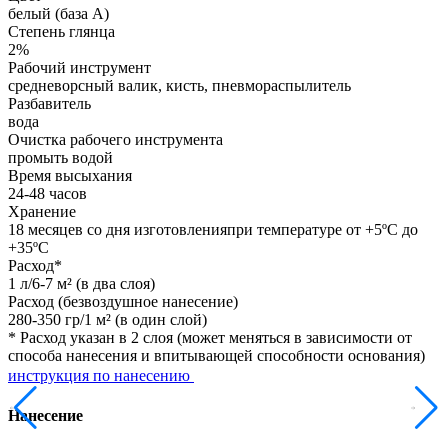
белый (база А)
Степень глянца
2%
Рабочий инструмент
средневорсный валик, кисть, пневмораспылитель
Разбавитель
вода
Очистка рабочего инструмента
промыть водой
Время высыхания
24-48 часов
Хранение
18 месяцев со дня изготовленияпри температуре от +5ºС до
+35ºС
Расход*
1 л/6-7 м² (в два слоя)
Расход (безвоздушное нанесение)
280-350 гр/1 м² (в один слой)
* Расход указан в 2 слоя (может меняться в зависимости от
способа нанесения и впитывающей способности основания)
инструкция по нанесению
Нанесение